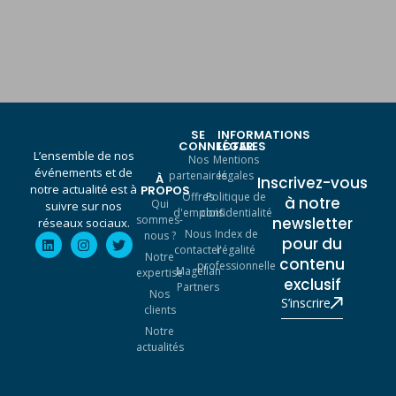
SE
INFORMATIONS
CONNECTER
LÉGALES
L’ensemble de nos
Nos
Mentions
événements et de
partenaires
légales
À
Inscrivez-vous
notre actualité est à
PROPOS
Offres
Politique de
à notre
Qui
suivre sur nos
d'emplois
confidentialité
sommes-
newsletter
réseaux sociaux.
Nous
Index de
nous ?
pour du
contacter
l'égalité
Notre
contenu
professionnelle
Magellan
expertise
exclusif
Partners
Nos
S’inscrire
clients
Notre
actualités