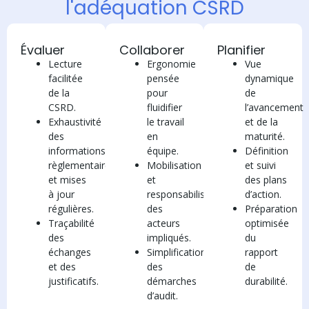
l'adéquation CSRD
Évaluer
Collaborer
Planifier
Lecture
Ergonomie
Vue
facilitée
pensée
dynamique
de la
pour
de
CSRD.
fluidifier
l’avancement
Exhaustivité
le travail
et de la
des
en
maturité.
informations
équipe.
Définition
règlementaires
Mobilisation
et suivi
et mises
et
des plans
à jour
responsabilisation
d’action.
régulières.
des
Préparation
Traçabilité
acteurs
optimisée
des
impliqués.
du
échanges
Simplification
rapport
et des
des
de
justificatifs.
démarches
durabilité.
d’audit.