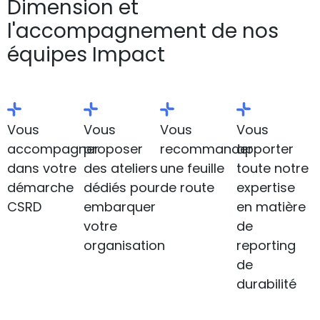
Dimension et
l'accompagnement de nos
équipes Impact
Vous
Vous
Vous
Vous
accompagner
proposer
recommander
apporter
dans votre
des ateliers
une feuille
toute notre
démarche
dédiés pour
de route
expertise
CSRD
embarquer
en matière
votre
de
organisation
reporting
de
durabilité