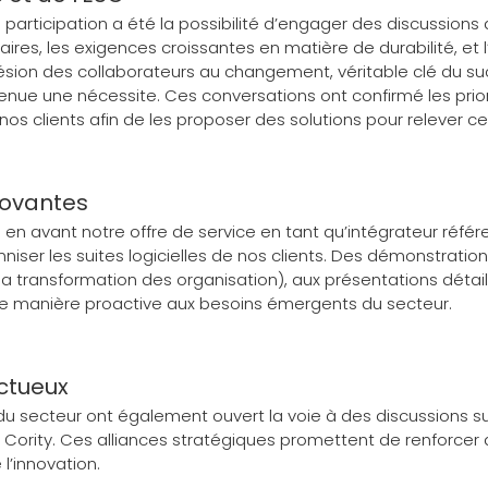
participation a été la possibilité d’engager des discussions a
ires, les exigences croissantes en matière de durabilité, et
on des collaborateurs au changement, véritable clé du succ
venue une nécessite. Ces conversations ont confirmé les prio
nos clients afin de les proposer des solutions pour relever ce
novantes
n avant notre offre de service en tant qu’intégrateur référen
er les suites logicielles de nos clients. Des démonstrations
 transformation des organisation), aux présentations détail
 manière proactive aux besoins émergents du secteur.
uctueux
du secteur ont également ouvert la voie à des discussions s
e Cority. Ces alliances stratégiques promettent de renforcer
 l’innovation.