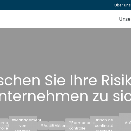
Über uns
Unse
chen Sie Ihre Ris
Unternehmen zu si
#Management
#Plan de
erne
#Permanente
Auf
ment
von
#Audit
#Aktionsplan
continuité
rolle
Kontrolle