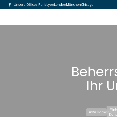
Unsere Offices:
Paris
Lyon
London
München
Chicago
Beherrs
Ihr 
#Int
#Risikomanage
Kont