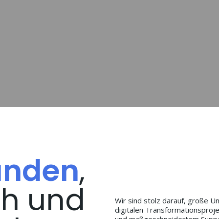
unden
,
ch und
Wir sind stolz darauf, große U
digitalen Transformationspro