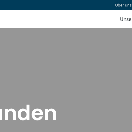
Über uns
Unse
unden