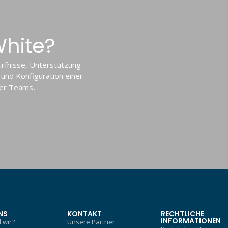
White?
ürfnisse, Unterstützung
n und Konfiguration einer
rer Teams,
NS
KONTAKT
RECHTLICHE
INFORMATIONEN
 wir?
Unsere Partner