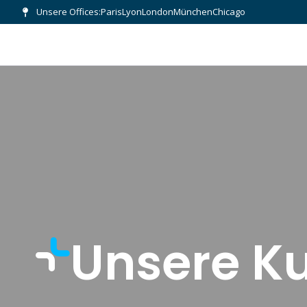
Unsere Offices:
Paris
Lyon
London
München
Chicago
Unsere K