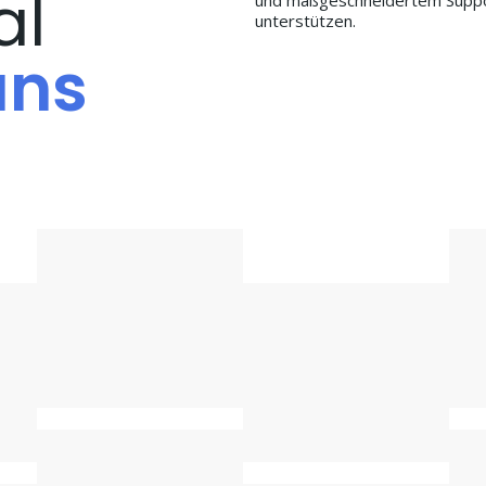
al
und maßgeschneidertem Support
unterstützen.
uns